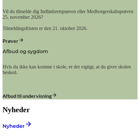
Vil du tilmelde dig Indfødsretsprøven eller Medborgerskabsprøven
25. november 2026?
Tilmeldingsfristen er den 21. oktober 2026.
Prøver
Afbud og sygdom
Hvis du ikke kan komme i skole, er det vigtigt, at du giver skolen
besked.
Afbud til undervisning
Nyheder
Nyheder